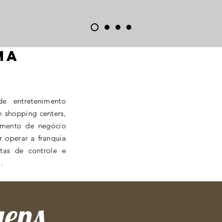
ma
e entretenimento
m shopping centers,
gmento de negócio
r operar a franquia
tas de controle e
.
gens