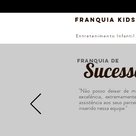
FRANQUIA KIDS
Entretenimento Infantil
FRANQUIA DE
Sucess
"Não posso deixar de ma
excelência, extremament
assistência aos seus parce
inserido nessa equipe."