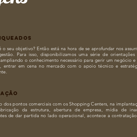
NQUEADOS
é o seu objetivo? Então está na hora de se aprofundar nos ass
estão. Para isso, disponibilizamos uma série de orientações
 ampliando o conhecimento necessário para gerir um negócio e 
l, entrar em cena no mercado com o apoio técnico e estraté
nte.
RAÇÃO
o dos pontos comerciais com os Shopping Centers, na implanta
abricação da estrutura, abertura de empresa, mídia de in
ntes de dar partida no lado operacional, acontece a contrataçã