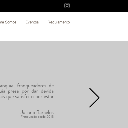
em Somos
Eventos
Regulamento
anquia, franqueadores de
uia preza por dar devida
is que satisfeito por estar
Juliano Barcelos
Franqueado desde 2018