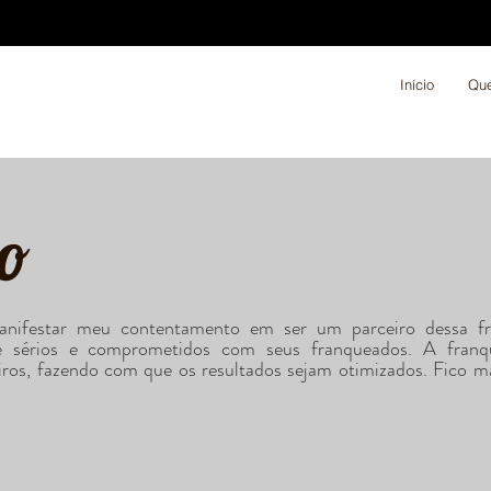
Início
Qu
o
nifestar meu contentamento em ser um parceiro dessa fr
e sérios e comprometidos com seus franqueados. A franq
iros, fazendo com que os resultados sejam otimizados. Fico ma