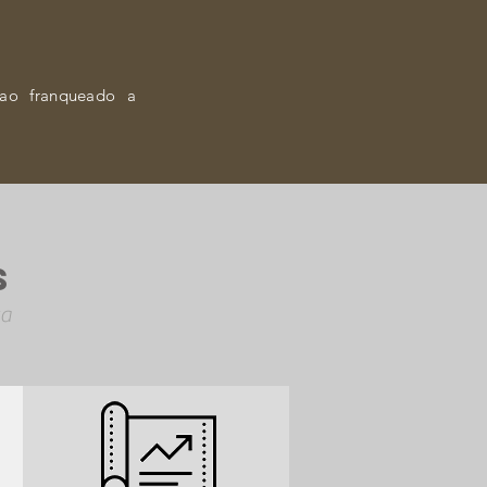
 ao franqueado a
S
ta